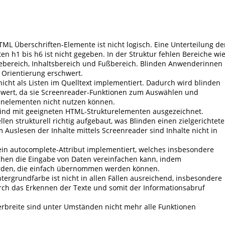
TML Überschriften-Elemente ist nicht logisch. Eine Unterteilung de
n h1 bis h6 ist nicht gegeben. In der Struktur fehlen Bereiche wi
ebereich, Inhaltsbereich und Fußbereich. Blinden Anwenderinnen
Orientierung erschwert.
nicht als Listen im Quelltext implementiert. Dadurch wird blinden
hwert, da sie Screenreader-Funktionen zum Auswählen und
enelementen nicht nutzen können.
sind mit geeigneten HTML-Strukturelementen ausgezeichnet.
len strukturell richtig aufgebaut, was Blinden einen zielgerichtet
 Auslesen der Inhalte mittels Screenreader sind Inhalte nicht in
 ein autocomplete-Attribut implementiert, welches insbesondere
hen die Eingabe von Daten vereinfachen kann, indem
rden, die einfach übernommen werden können.
ntergrundfarbe ist nicht in allen Fällen ausreichend, insbesondere
rch das Erkennen der Texte und somit der Informationsabruf
erbreite sind unter Umständen nicht mehr alle Funktionen