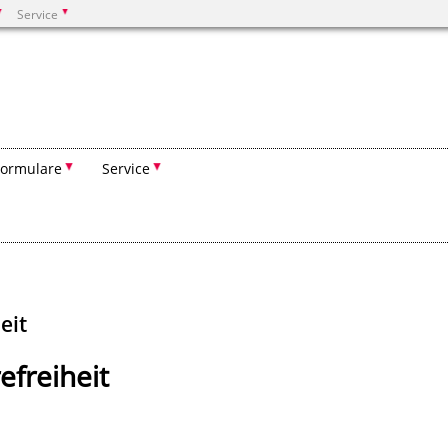
Service
Suchen
Formulare
Service
eit
efreiheit